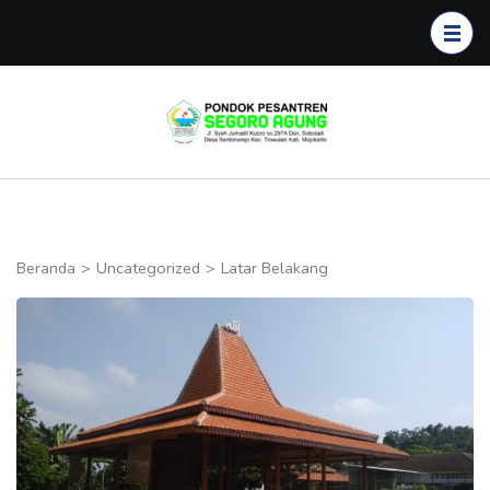
Lompat
ke
konten
(Tekan
Segoro
Enter)
Agung
Beranda
>
Uncategorized
>
Latar Belakang