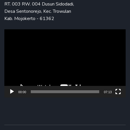
RT. 003 RW. 004 Dusun Sidodadi,
Desa Sentonorejo, Kec. Trowulan
Kab. Mojokerto - 61362
Pemutar
Video
00:00
07:13