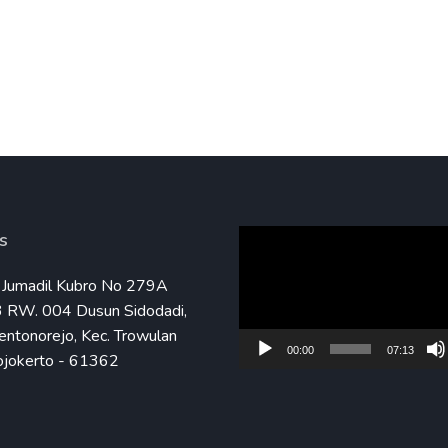
Pemutar
s
Video
h Jumadil Kubro No 279A
3 RW. 004 Dusun Sidodadi,
ntonorejo, Kec. Trowulan
00:00
07:13
ojokerto - 61362