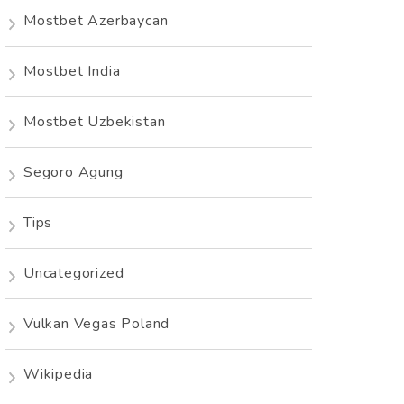
Mostbet Azerbaycan
Mostbet India
Mostbet Uzbekistan
Segoro Agung
Tips
Uncategorized
Vulkan Vegas Poland
Wikipedia