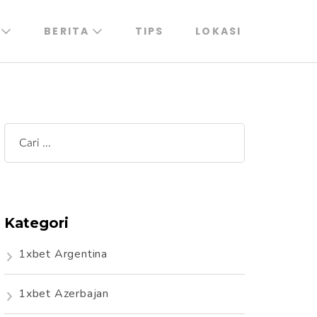
BERITA
TIPS
LOKASI
Cari
untuk:
Kategori
1xbet Argentina
1xbet Azerbajan