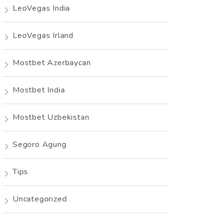
LeoVegas India
LeoVegas Irland
Mostbet Azerbaycan
Mostbet India
Mostbet Uzbekistan
Segoro Agung
Tips
Uncategorized