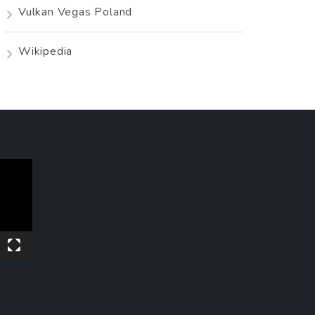
Vulkan Vegas Poland
Wikipedia