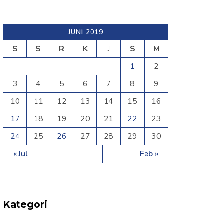
JUNI 2019
S
S
R
K
J
S
M
1
2
3
4
5
6
7
8
9
10
11
12
13
14
15
16
17
18
19
20
21
22
23
24
25
26
27
28
29
30
« Jul
Feb »
Kategori