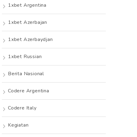
1xbet Argentina
1xbet Azerbajan
1xbet Azerbaydjan
1xbet Russian
Berita Nasional
Codere Argentina
Codere Italy
Kegiatan