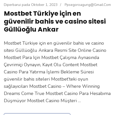
Diperbarui pada
Oktober 1, 2023
/
Ppsegoroagung@gmail.com
Mostbet Türkiye için en
güvenilir bahis ve casino sitesi
Güllüoğlu Ankar
Mostbet Türkiye için en güvenilir bahis ve casino
sitesi Güllüoğlu Ankara Resmi Site Online Casino
Mostbet Para Için Mostbet Çalışma Aynasında
Çevrimiçi Oynayın, Kayıt Olu Content Mostbet
Casino Para Yatırma İşlemi Bekleme Süresi
güvenilir bahis siteleri Mostbet’teki oyun
sağlayıcıları Mostbet Casino – Where Winning
Dreams Come True Mostbet Casino Para Hesabıma
Düşmüyor Mostbet Casino Müşteri …