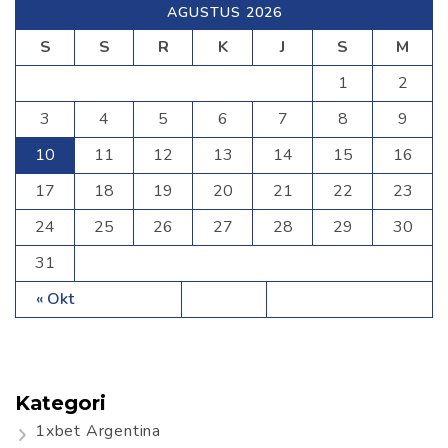
AGUSTUS 2026
S
S
R
K
J
S
M
1
2
3
4
5
6
7
8
9
10
11
12
13
14
15
16
17
18
19
20
21
22
23
24
25
26
27
28
29
30
31
« Okt
Kategori
1xbet Argentina