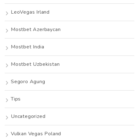
LeoVegas Irland
Mostbet Azerbaycan
Mostbet India
Mostbet Uzbekistan
Segoro Agung
Tips
Uncategorized
Vulkan Vegas Poland