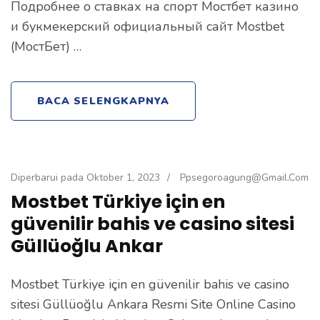
Подробнее о ставках на спорт Мостбет казино
и букмекерский официальный сайт Mostbet
(МостБет) …
BACA SELENGKAPNYA
Diperbarui pada
Oktober 1, 2023
/
Ppsegoroagung@gmail.com
Mostbet Türkiye için en
güvenilir bahis ve casino sitesi
Güllüoğlu Ankar
Mostbet Türkiye için en güvenilir bahis ve casino
sitesi Güllüoğlu Ankara Resmi Site Online Casino