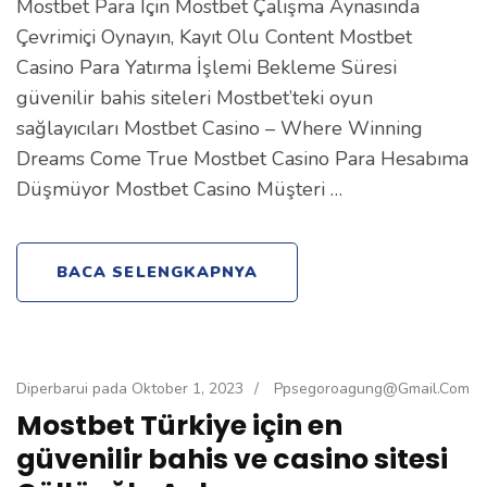
Mostbet Para Için Mostbet Çalışma Aynasında
Çevrimiçi Oynayın, Kayıt Olu Content Mostbet
Casino Para Yatırma İşlemi Bekleme Süresi
güvenilir bahis siteleri Mostbet’teki oyun
sağlayıcıları Mostbet Casino – Where Winning
Dreams Come True Mostbet Casino Para Hesabıma
Düşmüyor Mostbet Casino Müşteri …
BACA SELENGKAPNYA
Diperbarui pada
Oktober 1, 2023
/
Ppsegoroagung@gmail.com
Mostbet Türkiye için en
güvenilir bahis ve casino sitesi