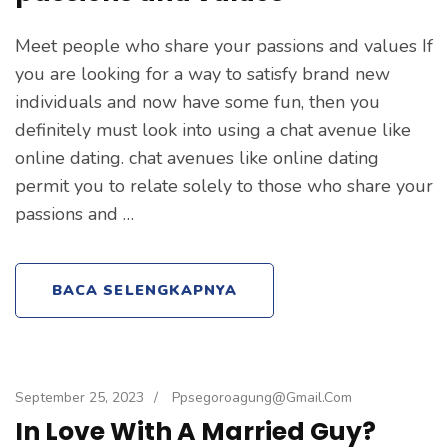
Meet people who share your passions and values If
you are looking for a way to satisfy brand new
individuals and now have some fun, then you
definitely must look into using a chat avenue like
online dating. chat avenues like online dating
permit you to relate solely to those who share your
passions and …
BACA SELENGKAPNYA
September 25, 2023
/
Ppsegoroagung@gmail.com
In Love With A Married Guy?