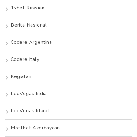
1xbet Russian
Berita Nasional
Codere Argentina
Codere Italy
Kegiatan
LeoVegas India
LeoVegas Irland
Mostbet Azerbaycan