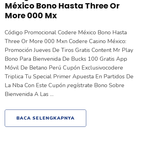
México Bono Hasta Three Or
More 000 Mx
Código Promocional Codere México Bono Hasta
Three Or More 000 Mxn Codere Casino México:
Promoción Jueves De Tiros Gratis Content Mr Play
Bono Para Bienvenida De Bucks 100 Gratis App
Móvil De Betano Perú Cupón Exclusivocodere
Triplica Tu Special Primer Apuesta En Partidos De
La Nba Con Este Cupón ¡regístrate Bono Sobre
Bienvenida A Las …
BACA SELENGKAPNYA