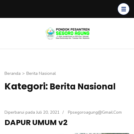
Lompat
ke
konten
(Tekan
Segoro
Enter)
Agung
Beranda
>
Berita Nasional
Kategori:
Berita Nasional
Diperbarui pada
Juli 20, 2021
/
Ppsegoroagung@gmail.com
DAPUR UMUM v2