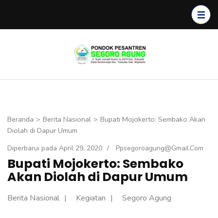
Lompat
ke
konten
(Tekan
Segoro
Enter)
Agung
Beranda
>
Berita Nasional
>
Bupati Mojokerto: Sembako Akan
Diolah di Dapur Umum
Diperbarui pada
April 29, 2020
/
Ppsegoroagung@gmail.com
Bupati Mojokerto: Sembako
Akan Diolah di Dapur Umum
Berita Nasional
Kegiatan
Segoro Agung