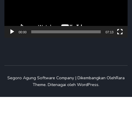
00:00
07:13
Segoro Agung
Software Company | Dikembangkan Oleh
Rara
Theme
.
Ditenagai oleh
WordPress
.