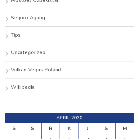
Mostbet Uzbekistan
Segoro Agung
Tips
Uncategorized
Vulkan Vegas Poland
Wikipedia
APRIL 2020
S
S
R
K
J
S
M