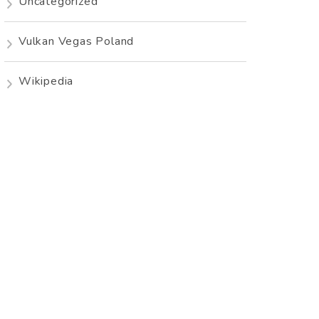
Uncategorized
Vulkan Vegas Poland
Wikipedia