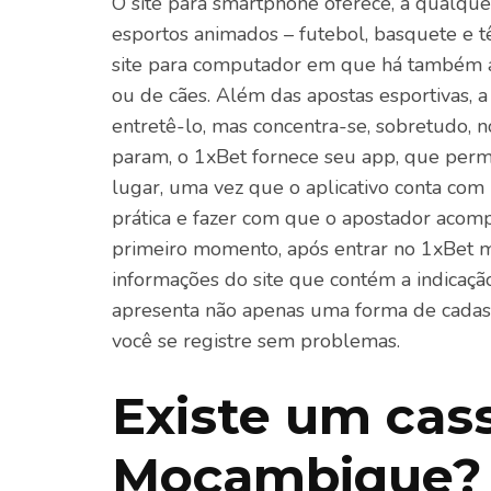
O site para smartphone oferece, a qualqu
esportos animados – futebol, basquete e tê
site para computador em que há também al
ou de cães. Além das apostas esportivas, a
entretê-lo, mas concentra-se, sobretudo, n
param, o 1xBet fornece seu app, que permi
lugar, uma vez que o aplicativo conta com
prática e fazer com que o apostador aco
primeiro momento, após entrar no 1xBet m
informações do site que contém a indicação
apresenta não apenas uma forma de cadast
você se registre sem problemas.
Existe um cas
Moçambique?