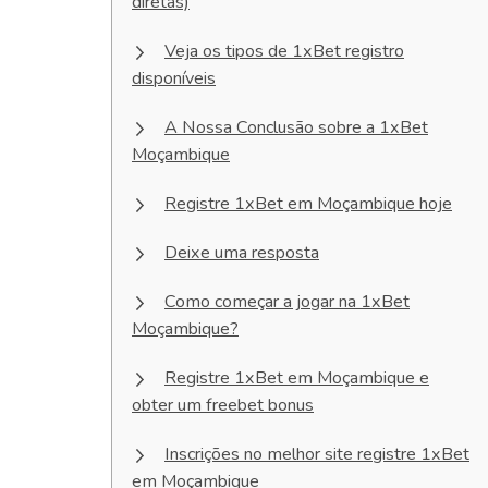
diretas)
Veja os tipos de 1xBet registro
disponíveis
A Nossa Conclusão sobre a 1xBet
Moçambique
Registre 1xBet em Moçambique hoje
Deixe uma resposta
Como começar a jogar na 1xBet
Moçambique?
Registre 1xBet em Moçambique e
obter um freebet bonus
Inscrições no melhor site registre 1xBet
em Moçambique