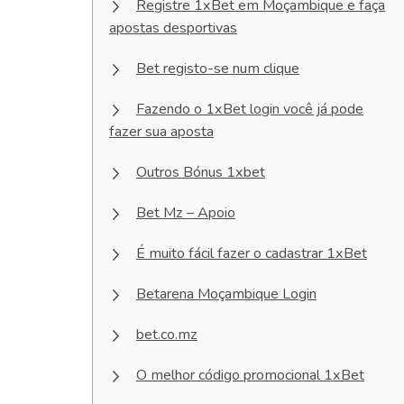
Registre 1xBet em Moçambique e faça
apostas desportivas
Bet registo-se num clique
Fazendo o 1xBet login você já pode
fazer sua aposta
Outros Bónus 1xbet
Bet Mz – Apoio
É muito fácil fazer o cadastrar 1xBet
Betarena Moçambique Login
bet.co.mz
O melhor código promocional 1xBet