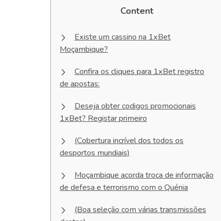
Content
Existe um cassino na 1xBet
Moçambique?
Confira os cliques para 1xBet registro
de apostas:
Deseja obter codigos promocionais
1xBet? Registar primeiro
(Cobertura incrível dos todos os
desportos mundiais)
Moçambique acorda troca de informação
de defesa e terrorismo com o Quénia
(Boa seleção com várias transmissões