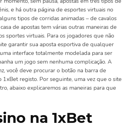
er momento, sem pausa, apostas em três tipos de
nis, e há outra página de esportes virtuais no
guns tipos de corridas animadas – de cavalos
 casa de apostas tem várias outras maneiras de
os sportes virtuais. Para os jogadores que não
te garantir sua aposta esportiva de qualquer
 uma interface totalmente modelada para ser
mpanha um jogo sem nenhuma complicação. A
z, você deve procurar o botão na barra de
 1xBet registo. Por seguinte, uma vez que o site
ro, abaixo explicaremos as maneiras para que
sino na 1xBet