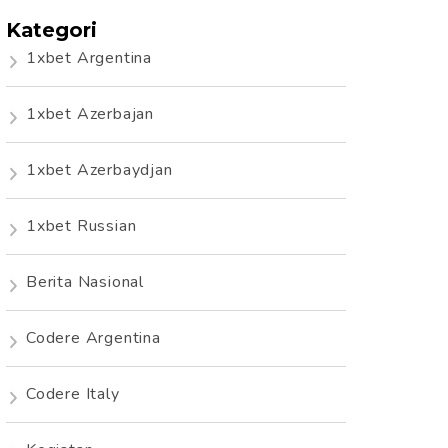
Kategori
1xbet Argentina
1xbet Azerbajan
1xbet Azerbaydjan
1xbet Russian
Berita Nasional
Codere Argentina
Codere Italy