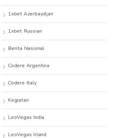
1xbet Azerbaydjan
1xbet Russian
Berita Nasional
Codere Argentina
Codere Italy
Kegiatan
LeoVegas India
LeoVegas Irland