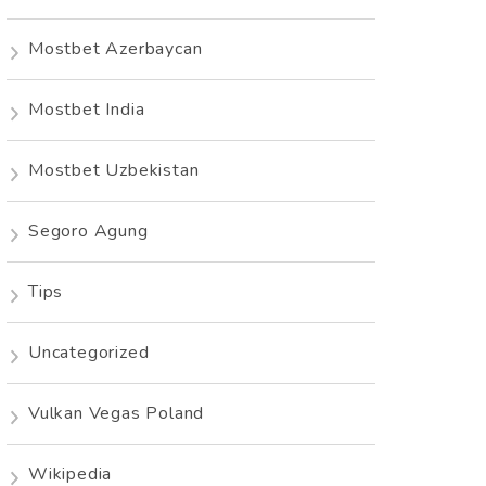
Mostbet Azerbaycan
Mostbet India
Mostbet Uzbekistan
Segoro Agung
Tips
Uncategorized
Vulkan Vegas Poland
Wikipedia