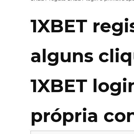
1XBET regi
alguns cliq
1XBET logi
própria co