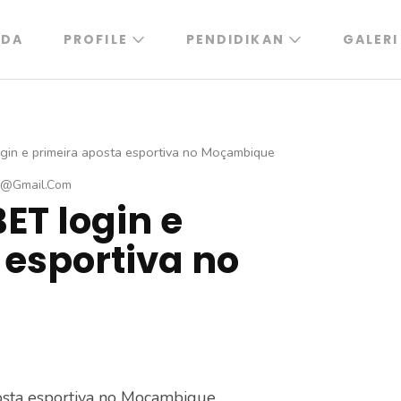
NDA
PROFILE
PENDIDIKAN
GALERI
gin e primeira aposta esportiva no Moçambique
g@gmail.com
BET login e
 esportiva no
osta esportiva no Moçambique