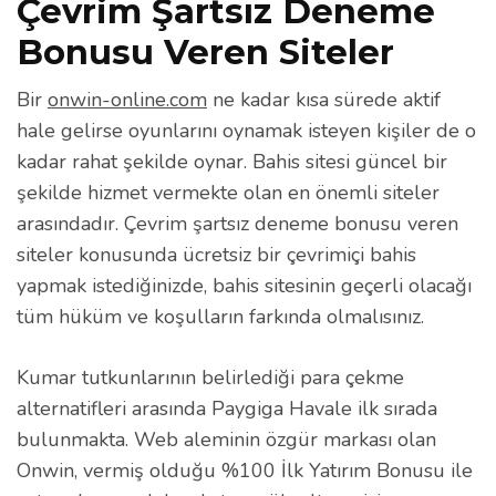
Çevrim Şartsız Deneme
Bonusu Veren Siteler
Bir
onwin-online.com
ne kadar kısa sürede aktif
hale gelirse oyunlarını oynamak isteyen kişiler de o
kadar rahat şekilde oynar. Bahis sitesi güncel bir
şekilde hizmet vermekte olan en önemli siteler
arasındadır. Çevrim şartsız deneme bonusu veren
siteler konusunda ücretsiz bir çevrimiçi bahis
yapmak istediğinizde, bahis sitesinin geçerli olacağı
tüm hüküm ve koşulların farkında olmalısınız.
Kumar tutkunlarının belirlediği para çekme
alternatifleri arasında Paygiga Havale ilk sırada
bulunmakta. Web aleminin özgür markası olan
Onwin, vermiş olduğu %100 İlk Yatırım Bonusu ile