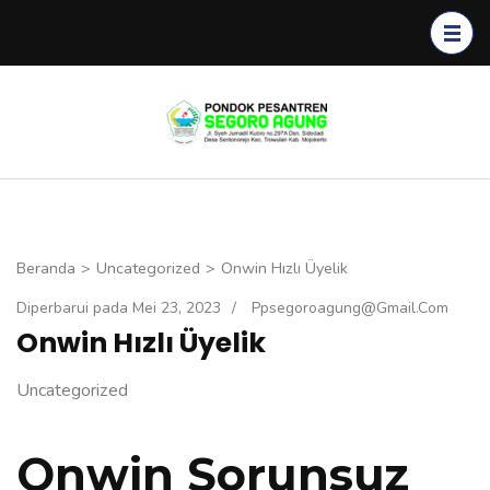
Lompat
ke
konten
(Tekan
Segoro
Enter)
Agung
Beranda
>
Uncategorized
>
Onwin Hızlı Üyelik
Diperbarui pada
Mei 23, 2023
/
Ppsegoroagung@gmail.com
Onwin Hızlı Üyelik
Uncategorized
Onwin Sorunsuz