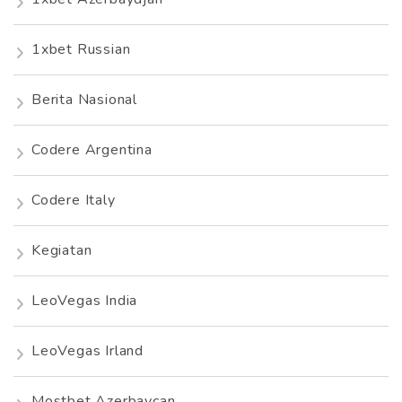
1xbet Russian
Berita Nasional
Codere Argentina
Codere Italy
Kegiatan
LeoVegas India
LeoVegas Irland
Mostbet Azerbaycan