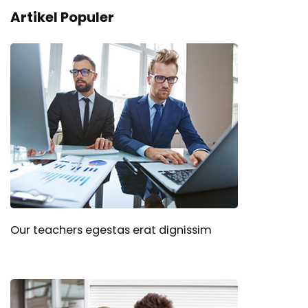
Artikel Populer
Our teachers egestas erat dignissim