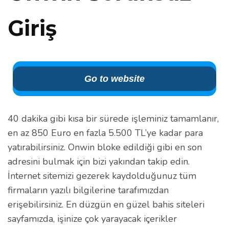
Giriş
Go to website
40 dakika gibi kısa bir sürede işleminiz tamamlanır,
en az 850 Euro en fazla 5.500 TL’ye kadar para
yatırabilirsiniz. Onwin bloke edildiği gibi en son
adresini bulmak için bizi yakından takip edin.
İnternet sitemizi gezerek kaydolduğunuz tüm
firmaların yazılı bilgilerine tarafımızdan
erişebilirsiniz. En düzgün en güzel bahis siteleri
sayfamızda, işinize çok yarayacak içerikler