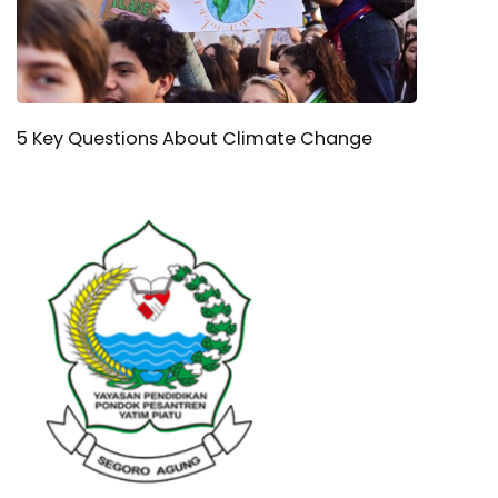
5 Key Questions About Climate Change