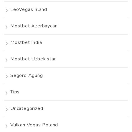
LeoVegas Irland
Mostbet Azerbaycan
Mostbet India
Mostbet Uzbekistan
Segoro Agung
Tips
Uncategorized
Vulkan Vegas Poland