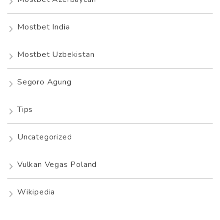
Mostbet India
Mostbet Uzbekistan
Segoro Agung
Tips
Uncategorized
Vulkan Vegas Poland
Wikipedia