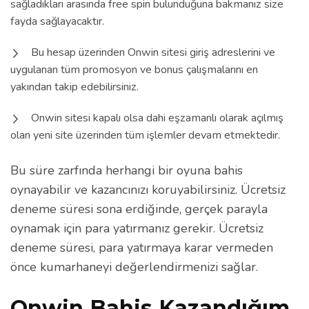
sağladıkları arasında free spin bulunduğuna bakmanız size
fayda sağlayacaktır.
Bu hesap üzerinden Onwin sitesi giriş adreslerini ve
uygulanan tüm promosyon ve bonus çalışmalarını en
yakından takip edebilirsiniz.
Onwin sitesi kapalı olsa dahi eşzamanlı olarak açılmış
olan yeni site üzerinden tüm işlemler devam etmektedir.
Bu süre zarfında herhangi bir oyuna bahis
oynayabilir ve kazancınızı koruyabilirsiniz. Ücretsiz
deneme süresi sona erdiğinde, gerçek parayla
oynamak için para yatırmanız gerekir. Ücretsiz
deneme süresi, para yatırmaya karar vermeden
önce kumarhaneyi değerlendirmenizi sağlar.
Onwin Bahis Kazandığım