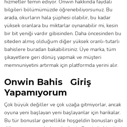
hizmetler temin ediyor. Onwin hakkında faydalı
bilgileri bölümümüzde öğrenebiliyorsunuz. Bu
arada, okurların hala şüphesi olabilir, bu kadar
yüksek oranlara bu miktarlar oynanabilir mi, kesin
bir bit yeniği vardır gibisinden. Daha öncesinden bu
siteden almış olduğum diğer yüksek oranlı-tutarlı
bahislere buradan bakabilirsiniz. Üye marka, tüm
şikayetlere geri dönüş yapmak ve müşteri
memnuniyetini artırmak için platformda yerini alır.
Onwin Bahis Giriş
Yapamıyorum
Çok büyük değiller ve çok uzağa gitmiyorlar, ancak
oyuna yeni başlayan yeni başlayanlar için harikalar.
Bu tür bonuslar genellikle hoşgeldin bonusları gibi