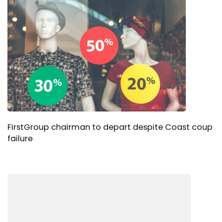
FirstGroup chairman to depart despite Coast coup
failure