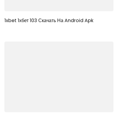
1xbet 1хбет 103 Скачать На Android Apk