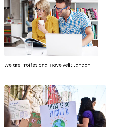
We are Proffesional Have velit Landon