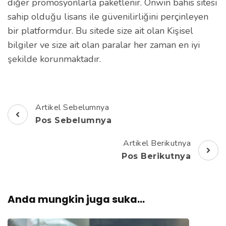
diğer promosyonlarla paketlenir. Onwin bahis sitesi
sahip olduğu lisans ile güvenilirliğini perçinleyen
bir platformdur. Bu sitede size ait olan Kişisel
bilgiler ve size ait olan paralar her zaman en iyi
şekilde korunmaktadır.
Artikel Sebelumnya
Navigasi
Pos Sebelumnya
Artikel
Artikel Berikutnya
Pos Berikutnya
Anda mungkin juga suka...