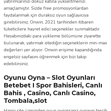
yatırımlarınızı dokuz katına yükseltmenizi
amaçlamıştır. Sizde free promosyonlardan
faydalanmak için duraksız oyun sağlayıcıya
girebilirsiniz. Onwin, 2021 tarihinden itibaren
tüketicilere hayret edici seçenekler sunmaktadır.
Hesabınızdaki para yükleme bölümüne ziyarette
bulunarak, yatırmak istediğin seçeneklerin min-max
değerleri yer alıyor. Onwin erişime kapandığında
engelsiz sayfasını öğrenmek için bizi takip
edebilirsiniz.
Oyunu Oyna – Slot Oyunları
Betebet I Spor Bahisleri, Canlı
Bahis , Casino, Canlı Casino,
Tombala,slot
Hangi site üzerinden oyun oynarsanız oynayın tercih