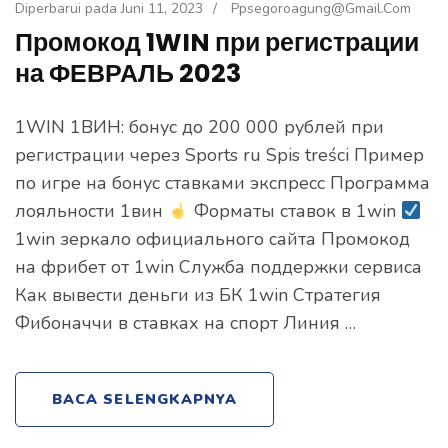
Diperbarui pada
Juni 11, 2023
/
Ppsegoroagung@gmail.com
Промокод 1WIN при регистрации
на ФЕВРАЛЬ 2023
1WIN 1ВИН: бонус до 200 000 рублей при
регистрации через Sports ru Spis treści Пример
по игре на бонус ставками экспресс Программа
лояльности 1вин
Форматы ставок в 1win
1win зеркало официального сайта Промокод
на фрибет от 1win Служба поддержки сервиса
Как вывести деньги из БК 1win Стратегия
Фибоначчи в ставках на спорт Линия …
BACA SELENGKAPNYA