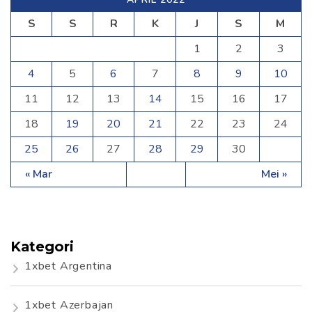
S
S
R
K
J
S
M
1
2
3
4
5
6
7
8
9
10
11
12
13
14
15
16
17
18
19
20
21
22
23
24
25
26
27
28
29
30
« Mar
Mei »
Kategori
1xbet Argentina
1xbet Azerbajan