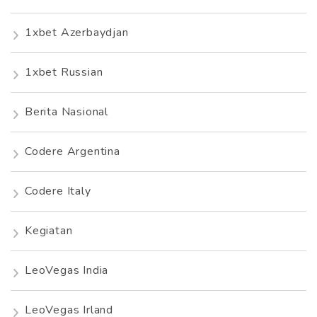
1xbet Azerbaydjan
1xbet Russian
Berita Nasional
Codere Argentina
Codere Italy
Kegiatan
LeoVegas India
LeoVegas Irland