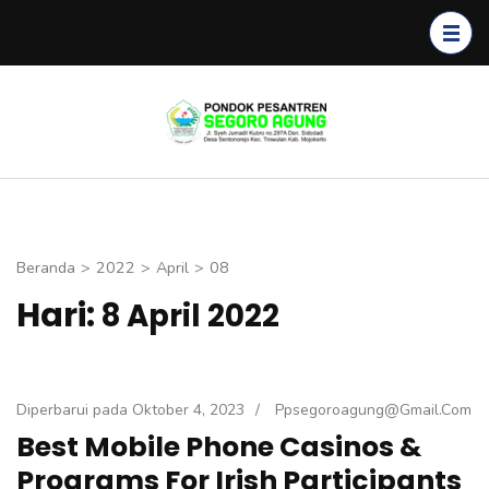
Lompat
ke
konten
(Tekan
Segoro
Enter)
Agung
Beranda
>
2022
>
April
>
08
Hari:
8 April 2022
Diperbarui pada
Oktober 4, 2023
/
Ppsegoroagung@gmail.com
Best Mobile Phone Casinos &
Programs For Irish Participants