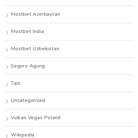
Mostbet Azerbaycan
Mostbet India
Mostbet Uzbekistan
Segoro Agung
Tips
Uncategorized
Vulkan Vegas Poland
Wikipedia