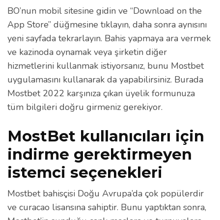
BO’nun mobil sitesine gidin ve “Download on the
App Store” düğmesine tıklayın, daha sonra aynısını
yeni sayfada tekrarlayın. Bahis yapmaya ara vermek
ve kazinoda oynamak veya şirketin diğer
hizmetlerini kullanmak istiyorsanız, bunu Mostbet
uygulamasını kullanarak da yapabilirsiniz. Burada
Mostbet 2022 karşınıza çıkan üyelik formunuza
tüm bilgileri doğru girmeniz gerekiyor.
MostBet kullanıcıları için
indirme gerektirmeyen
istemci seçenekleri
Mostbet bahisçisi Doğu Avrupa’da çok popülerdir
ve curacao lisansına sahiptir. Bunu yaptıktan sonra,