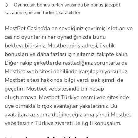
Oyuncular, bonus turları sırasında bir bonus jackpot
kazanma şansının tadını çıkarabilirler.
MostBet Casino’da en sevdiğiniz çevrimiçi slotları ve
casino oyunlarını her oynadığınızda bunu
bekleyebilirsiniz. Mostbet giriş adresi, üyelik
bonusları ve daha fazlası için sitemizi takipte kalın.
Diğer rakip şirketlerde rastladığınız sorunlarla da
Mostbet web sitesi dahiliinde karşılaşmıyorsunuz.
Mostbet sitesi hakkında bilgi verdi isek şimdi de
geçelim Mostbet vebsitesinde bir hesap
oluşturmaya. Mostbet Türkiye resmi veb sitesinde
üye olmakla birçok avantajlar yakalarsınız. Bu
avatajlara az sonra değineceğiz ama şimdi Mostbet
vebsitesinin Türkiye ziyareti ile ilgili konuşalım.