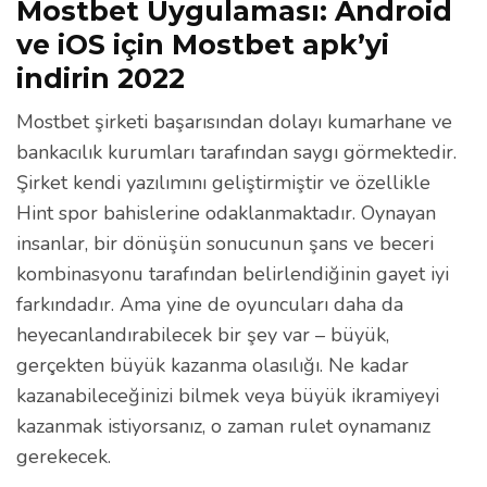
Mostbet Uygulaması: Android
ve iOS için Mostbet apk’yi
indirin 2022
Mostbet şirketi başarısından dolayı kumarhane ve
bankacılık kurumları tarafından saygı görmektedir.
Şirket kendi yazılımını geliştirmiştir ve özellikle
Hint spor bahislerine odaklanmaktadır. Oynayan
insanlar, bir dönüşün sonucunun şans ve beceri
kombinasyonu tarafından belirlendiğinin gayet iyi
farkındadır. Ama yine de oyuncuları daha da
heyecanlandırabilecek bir şey var – büyük,
gerçekten büyük kazanma olasılığı. Ne kadar
kazanabileceğinizi bilmek veya büyük ikramiyeyi
kazanmak istiyorsanız, o zaman rulet oynamanız
gerekecek.