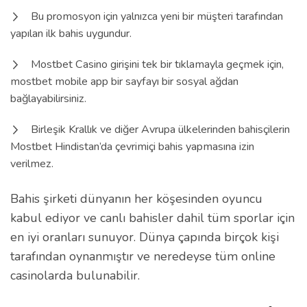
Bu promosyon için yalnızca yeni bir müşteri tarafından
yapılan ilk bahis uygundur.
Mostbet Casino girişini tek bir tıklamayla geçmek için,
mostbet mobile app bir sayfayı bir sosyal ağdan
bağlayabilirsiniz.
Birleşik Krallık ve diğer Avrupa ülkelerinden bahisçilerin
Mostbet Hindistan’da çevrimiçi bahis yapmasına izin
verilmez.
Bahis şirketi dünyanın her köşesinden oyuncu
kabul ediyor ve canlı bahisler dahil tüm sporlar için
en iyi oranları sunuyor. Dünya çapında birçok kişi
tarafından oynanmıştır ve neredeyse tüm online
casinolarda bulunabilir.