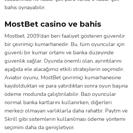
bahis oynayabilir.
MostBet casino ve bahis
Mostbet, 2009’dan beri faaliyet gösteren güvenilir
bir çevrimiçi kumarhanedir. Bu, tüm oyuncular için
güvenli bir kumar ortamı ve banka düzeyinde
güvenlik sağlar. Oyunda önemli olan, ayrıntılarını
aşağıda ele alacağımız etkili stratejilerin seçimidir.
Aviator oyunu, MostBet çevrimiçi kumarhanesine
kaydolduktan ve para yatırdıktan sonra oyun başına
ödeme modunda çalıştırılabilir. Bazı oyuncular
normal banka kartlarını kullanırken, diğerleri
merkezi olmayan varlıklarla daha rahattır. Paytm ve
Skrill gibi sistemlerin kullanılması ödeme yöntemi
seçimini daha da genişletiyor.