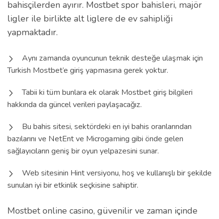
bahisçilerden ayırır. Mostbet spor bahisleri, majör
ligler ile birlikte alt liglere de ev sahipliği
yapmaktadır.
Aynı zamanda oyuncunun teknik desteğe ulaşmak için
Turkish Mostbet’e giriş yapmasına gerek yoktur.
Tabii ki tüm bunlara ek olarak Mostbet giriş bilgileri
hakkında da güncel verileri paylaşacağız.
Bu bahis sitesi, sektördeki en iyi bahis oranlarından
bazılarını ve NetEnt ve Microgaming gibi önde gelen
sağlayıcıların geniş bir oyun yelpazesini sunar.
Web sitesinin Hint versiyonu, hoş ve kullanışlı bir şekilde
sunulan iyi bir etkinlik seçkisine sahiptir.
Mostbet online casino, güvenilir ve zaman içinde