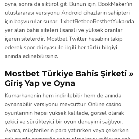
oyna, sonra da siktirol git. Bunun için, BookMaker’ın
uluslararası versiyonu Android cihazların sahipleri
için başvurular sunar. 1xbetBetbooRestbetYukarıda
yer alan bahis siteleri lisanslı ve yüksek oranlar
içeren sitelerdir. Mostbet Twitter hesabını takip
ederek spor dünyası ile ilgili her türlü bilgiyi
anında edinebilirsiniz.
Mostbet Türkiye Bahis Şirketi »
Giriş Yap ve Oyna
Kumarhanenin hem indirilebilir hem de anında
oynanabilir versiyonu mevcuttur. Online casino
oyunlarının hepsi yüksek kalitede, görsel olarak
çekici ve sürükleyici bir oyun deneyimi sağlıyor.
Ayrıca, müşterilerin para yatırırken veya çekerken