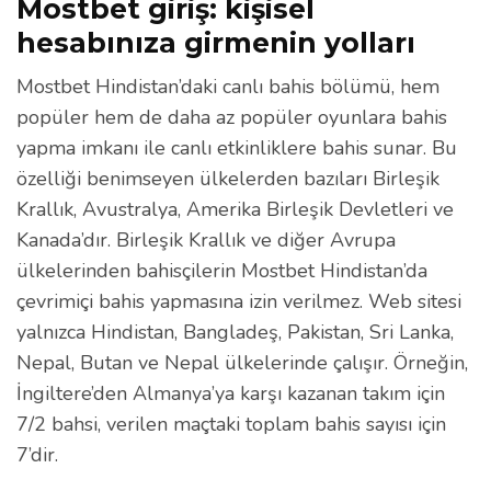
Mostbet giriş: kişisel
hesabınıza girmenin yolları
Mostbet Hindistan’daki canlı bahis bölümü, hem
popüler hem de daha az popüler oyunlara bahis
yapma imkanı ile canlı etkinliklere bahis sunar. Bu
özelliği benimseyen ülkelerden bazıları Birleşik
Krallık, Avustralya, Amerika Birleşik Devletleri ve
Kanada’dır. Birleşik Krallık ve diğer Avrupa
ülkelerinden bahisçilerin Mostbet Hindistan’da
çevrimiçi bahis yapmasına izin verilmez. Web sitesi
yalnızca Hindistan, Bangladeş, Pakistan, Sri Lanka,
Nepal, Butan ve Nepal ülkelerinde çalışır. Örneğin,
İngiltere’den Almanya’ya karşı kazanan takım için
7/2 bahsi, verilen maçtaki toplam bahis sayısı için
7’dir.