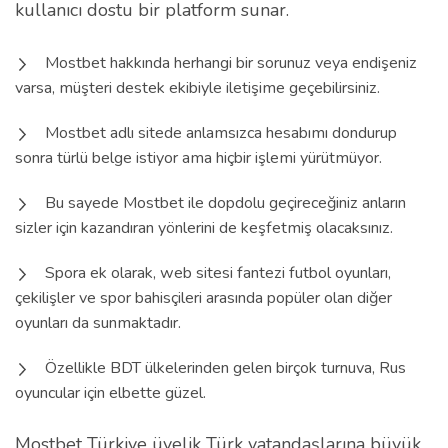
kullanıcı dostu bir platform sunar.
Mostbet hakkında herhangi bir sorunuz veya endişeniz
varsa, müşteri destek ekibiyle iletişime geçebilirsiniz.
Mostbet adlı sitede anlamsızca hesabımı dondurup
sonra türlü belge istiyor ama hiçbir işlemi yürütmüyor.
Bu sayede Mostbet ile dopdolu geçireceğiniz anların
sizler için kazandıran yönlerini de keşfetmiş olacaksınız.
Spora ek olarak, web sitesi fantezi futbol oyunları,
çekilişler ve spor bahisçileri arasında popüler olan diğer
oyunları da sunmaktadır.
Özellikle BDT ülkelerinden gelen birçok turnuva, Rus
oyuncular için elbette güzel.
Mostbet Türkiye üyelik Türk vatandaşlarına büyük