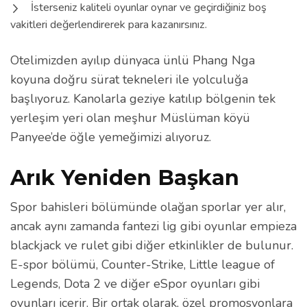
İsterseniz kaliteli oyunlar oynar ve geçirdiğiniz boş
vakitleri değerlendirerek para kazanırsınız.
Otelimizden ayılıp dünyaca ünlü Phang Nga
koyuna doğru sürat tekneleri ile yolculuğa
başlıyoruz. Kanolarla geziye katılıp bölgenin tek
yerleşim yeri olan meşhur Müslüman köyü
Panyee’de öğle yemeğimizi alıyoruz.
Arık Yeniden Başkan
Spor bahisleri bölümünde olağan sporlar yer alır,
ancak aynı zamanda fantezi lig gibi oyunlar empieza
blackjack ve rulet gibi diğer etkinlikler de bulunur.
E-spor bölümü, Counter-Strike, Little league of
Legends, Dota 2 ve diğer eSpor oyunları gibi
oyunları içerir. Bir ortak olarak, özel promosyonlara