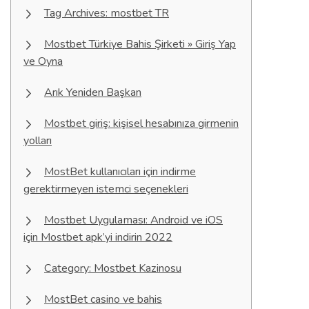
Tag Archives: mostbet TR
Mostbet Türkiye Bahis Şirketi » Giriş Yap
ve Oyna
Arık Yeniden Başkan
Mostbet giriş: kişisel hesabınıza girmenin
yolları
MostBet kullanıcıları için indirme
gerektirmeyen istemci seçenekleri
Mostbet Uygulaması: Android ve iOS
için Mostbet apk’yi indirin 2022
Category: Mostbet Kazinosu
MostBet casino ve bahis