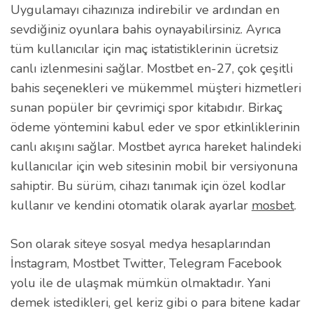
Uygulamayı cihazınıza indirebilir ve ardından en
sevdiğiniz oyunlara bahis oynayabilirsiniz. Ayrıca
tüm kullanıcılar için maç istatistiklerinin ücretsiz
canlı izlenmesini sağlar. Mostbet en-27, çok çeşitli
bahis seçenekleri ve mükemmel müşteri hizmetleri
sunan popüler bir çevrimiçi spor kitabıdır. Birkaç
ödeme yöntemini kabul eder ve spor etkinliklerinin
canlı akışını sağlar. Mostbet ayrıca hareket halindeki
kullanıcılar için web sitesinin mobil bir versiyonuna
sahiptir. Bu sürüm, cihazı tanımak için özel kodlar
kullanır ve kendini otomatik olarak ayarlar
mosbet
.
Son olarak siteye sosyal medya hesaplarından
İnstagram, Mostbet Twitter, Telegram Facebook
yolu ile de ulaşmak mümkün olmaktadır. Yani
demek istedikleri, gel keriz gibi o para bitene kadar