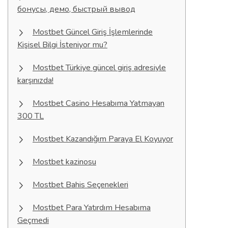
бонусы, демо, быстрый вывод
Mostbet Güncel Giriş İşlemlerinde
Kişisel Bilgi İsteniyor mu?
Mostbet Türkiye güncel giriş adresiyle
karşınızda!
Mostbet Casino Hesabıma Yatmayan
300 TL
Mostbet Kazandığım Paraya El Koyuyor
Mostbet kazinosu
Mostbet Bahis Seçenekleri
Mostbet Para Yatırdım Hesabıma
Geçmedi