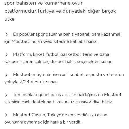
spor bahisleri ve kumarhane oyun
platformudur.Türkiye ve dünyadaki diğer birçok
ülke.
En popüler spor dallarına bahis yaparak para kazanmak
için Mostbet Indian web sitesine katılabilirsiniz.
Platform, kriket, futbol, ​​basketbol, ​​tenis ve daha
fazlasını içeren çok çeşitli spor bahis seçenekleri sunar.
Mostbet, müşterilerine canlı sohbet, e-posta ve telefon
yoluyla 7/24 destek sunar.
Tüm bunlara genel bakış açısı ile baktığımızda Mostbet
sitesinin canlı destek hattı kusursuz çalışıyor diye biliriz.
Mostbet Casino, Türkiye’de en sevdiğiniz casino
oyunlarını oynamak için harika bir yerdir.