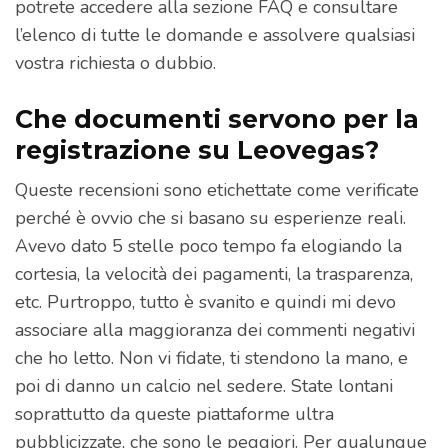
potrete accedere alla sezione FAQ e consultare
l’elenco di tutte le domande e assolvere qualsiasi
vostra richiesta o dubbio.
Che documenti servono per la
registrazione su Leovegas?
Queste recensioni sono etichettate come verificate
perché è ovvio che si basano su esperienze reali.
Avevo dato 5 stelle poco tempo fa elogiando la
cortesia, la velocità dei pagamenti, la trasparenza,
etc. Purtroppo, tutto è svanito e quindi mi devo
associare alla maggioranza dei commenti negativi
che ho letto. Non vi fidate, ti stendono la mano, e
poi di danno un calcio nel sedere. State lontani
soprattutto da queste piattaforme ultra
pubblicizzate, che sono le peggiori. Per qualunque