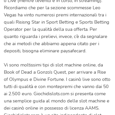
o Live (mentre l’evento è in corso, in streaming).
Ricordiamo che per la sezione scommesse Leo
Vegas ha vinto numerosi premi internazionali tra i
quali Risisng Star in Sport Betting e Sports Betting
Operator per la qualità della sua offerta. Per
quanto riguarda i prelievi, invece, c’è da segnalare
che ai metodi che abbiamo appena citato per i
depositi, bisogna eliminare paysafecard.
Vi sono moltissimi tipi di slot machine online, da
Book of Dead a Gonzo’s Quest, per arrivare a Rise
of Olympus e Divine Fortune. I casinò live sono otto
tutti di qualità e con montepremi che vanno dai 50
ai 2.500 euro. Giochidislots.com si presenta come
una semplice guida al mondo delle slot machine e
dei casinò online in possesso di licenza AAMS.