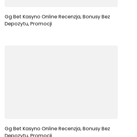
Gg Bet Kasyno Online Recenzja, Bonusy Bez
Depozytu, Promocji
Gg Bet Kasyno Online Recenzja, Bonusy Bez
Depozytu, Promocji