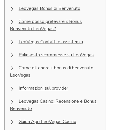
Leovegas Bonus di Benvenuto
Come posso prelevare il Bonus
Benvenuto LeoVegas?
LeoVegas Contatti e assistenza
Palinsesto scommesse su LeoVegas
Come ottenere il bonus di benvenuto
LeoVegas
Informazioni sul provider
Leovegas Casino: Recensione e Bonus
Benvenuto
Guida App LeoVegas Casino