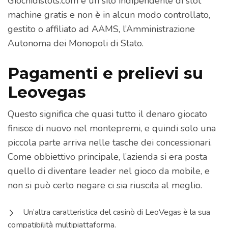
Giochidislots.com è un sito indipendente di slot
machine gratis e non è in alcun modo controllato,
gestito o affiliato ad AAMS, l’Amministrazione
Autonoma dei Monopoli di Stato.
Pagamenti e prelievi su
Leovegas
Questo significa che quasi tutto il denaro giocato
finisce di nuovo nel montepremi, e quindi solo una
piccola parte arriva nelle tasche dei concessionari.
Come obbiettivo principale, l’azienda si era posta
quello di diventare leader nel gioco da mobile, e
non si può certo negare ci sia riuscita al meglio.
Un’altra caratteristica del casinò di LeoVegas è la sua
compatibilità multipiattaforma.