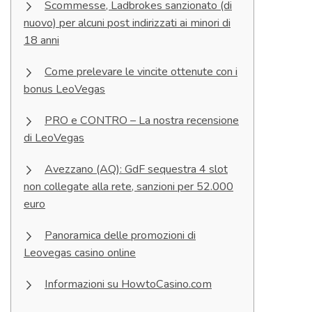
Scommesse, Ladbrokes sanzionato (di
nuovo) per alcuni post indirizzati ai minori di
18 anni
Come prelevare le vincite ottenute con i
bonus LeoVegas
PRO e CONTRO – La nostra recensione
di LeoVegas
Avezzano (AQ): GdF sequestra 4 slot
non collegate alla rete, sanzioni per 52.000
euro
Panoramica delle promozioni di
Leovegas casino online
Informazioni su HowtoCasino.com