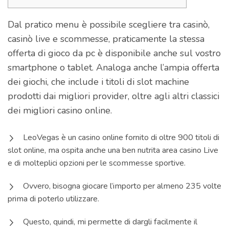
Dal pratico menu è possibile scegliere tra casinò,
casinò live e scommesse, praticamente la stessa
offerta di gioco da pc è disponibile anche sul vostro
smartphone o tablet. Analoga anche l’ampia offerta
dei giochi, che include i titoli di slot machine
prodotti dai migliori provider, oltre agli altri classici
dei migliori casino online.
LeoVegas è un casino online fornito di oltre 900 titoli di
slot online, ma ospita anche una ben nutrita area casino Live
e di molteplici opzioni per le scommesse sportive.
Ovvero, bisogna giocare l’importo per almeno 235 volte
prima di poterlo utilizzare.
Questo, quindi, mi permette di dargli facilmente il