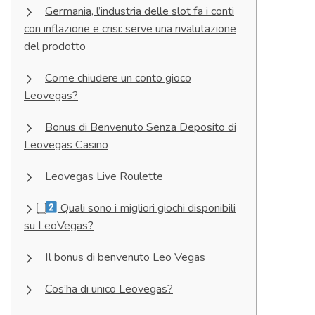
Germania, l’industria delle slot fa i conti
con inflazione e crisi: serve una rivalutazione
del prodotto
Come chiudere un conto gioco
Leovegas?
Bonus di Benvenuto Senza Deposito di
Leovegas Casino
Leovegas Live Roulette
Quali sono i migliori giochi disponibili
su LeoVegas?
Il bonus di benvenuto Leo Vegas
Cos’ha di unico Leovegas?