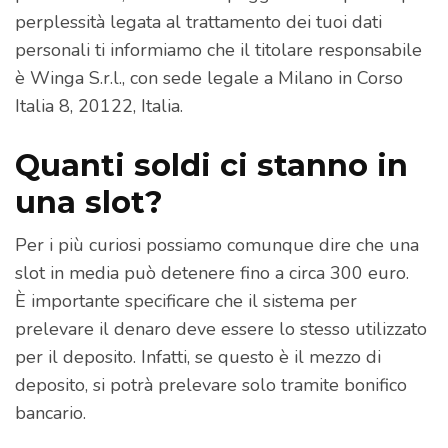
perplessità legata al trattamento dei tuoi dati
personali ti informiamo che il titolare responsabile
è Winga S.r.l., con sede legale a Milano in Corso
Italia 8, 20122, Italia.
Quanti soldi ci stanno in
una slot?
Per i più curiosi possiamo comunque dire che una
slot in media può detenere fino a circa 300 euro.
È importante specificare che il sistema per
prelevare il denaro deve essere lo stesso utilizzato
per il deposito. Infatti, se questo è il mezzo di
deposito, si potrà prelevare solo tramite bonifico
bancario.