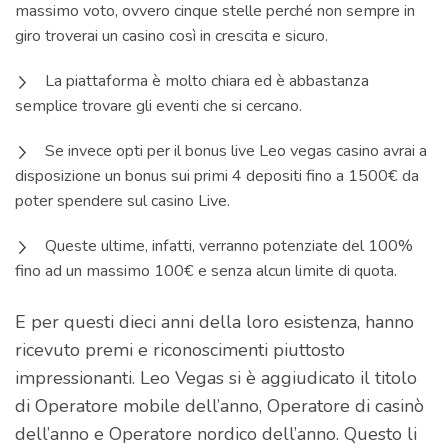
massimo voto, ovvero cinque stelle perché non sempre in
giro troverai un casino così in crescita e sicuro.
La piattaforma è molto chiara ed è abbastanza
semplice trovare gli eventi che si cercano.
Se invece opti per il bonus live Leo vegas casino avrai a
disposizione un bonus sui primi 4 depositi fino a 1500€ da
poter spendere sul casino Live.
Queste ultime, infatti, verranno potenziate del 100%
fino ad un massimo 100€ e senza alcun limite di quota.
E per questi dieci anni della loro esistenza, hanno
ricevuto premi e riconoscimenti piuttosto
impressionanti. Leo Vegas si è aggiudicato il titolo
di Operatore mobile dell’anno, Operatore di casinò
dell’anno e Operatore nordico dell’anno. Questo li