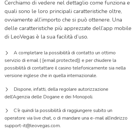
Cerchiamo di vedere nel dettaglio come funziona e
quali sono le loro principali caratteristiche oltre,
ovviamente all’importo che si può ottenere. Una
delle caratteristiche più apprezzate dell’app mobile
di LeoVegas è la sua facilità d’uso.
A completare la possibilità di contatto un ottimo
servizio di email ( [email protected]) e per chiudere la
possibilità di contattare il casino telefonicamente sia nella
versione inglese che in quella internazionale.
Dispone, infatti, della regolare autorizzazione
dell’Agenzia delle Dogane e dei Monopoli.
C’è quindi la possibilità di raggiungere subito un
operatore via live chat, o di mandare una e-mail all’indirizzo
support-it@leovegas.com.