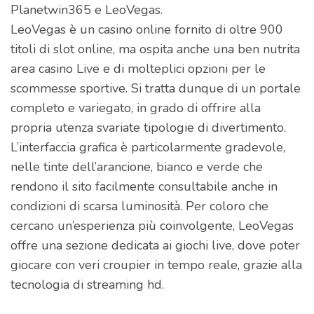
Planetwin365 e LeoVegas.
LeoVegas è un casino online fornito di oltre 900
titoli di slot online, ma ospita anche una ben nutrita
area casino Live e di molteplici opzioni per le
scommesse sportive. Si tratta dunque di un portale
completo e variegato, in grado di offrire alla
propria utenza svariate tipologie di divertimento.
L’interfaccia grafica è particolarmente gradevole,
nelle tinte dell’arancione, bianco e verde che
rendono il sito facilmente consultabile anche in
condizioni di scarsa luminosità. Per coloro che
cercano un’esperienza più coinvolgente, LeoVegas
offre una sezione dedicata ai giochi live, dove poter
giocare con veri croupier in tempo reale, grazie alla
tecnologia di streaming hd.