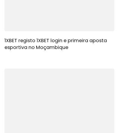
1XBET registo 1XBET login e primeira aposta
esportiva no Moçambique