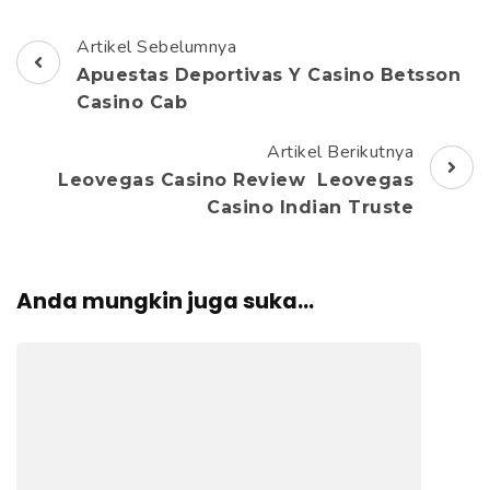
Artikel Sebelumnya
Navigasi
Apuestas Deportivas Y Casino Betsson
Artikel
Casino Cab
Artikel Berikutnya
Leovegas Casino Review ️ Leovegas
Casino Indian Truste
Anda mungkin juga suka...