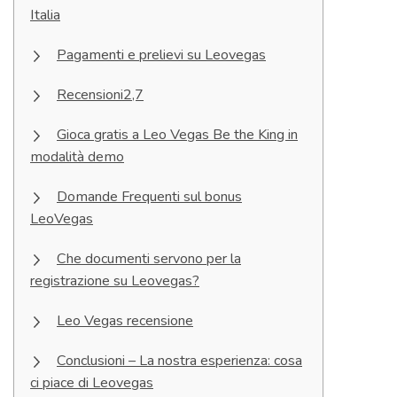
Italia
Pagamenti e prelievi su Leovegas
Recensioni2,7
Gioca gratis a Leo Vegas Be the King in
modalità demo
Domande Frequenti sul bonus
LeoVegas
Che documenti servono per la
registrazione su Leovegas?
Leo Vegas recensione
Conclusioni – La nostra esperienza: cosa
ci piace di Leovegas