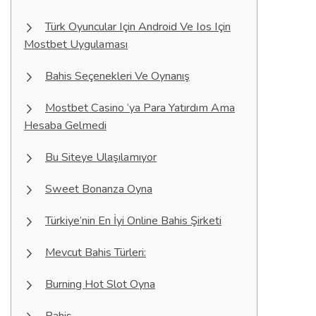
Türk Oyuncular Için Android Ve Ios Için
Mostbet Uygulaması
Bahis Seçenekleri Ve Oynanış
Mostbet Casino ‘ya Para Yatırdım Ama
Hesaba Gelmedi
Bu Siteye Ulaşılamıyor
Sweet Bonanza Oyna
Türkiye’nin En İyi Online Bahis Şirketi
Mevcut Bahis Türleri:
Burning Hot Slot Oyna