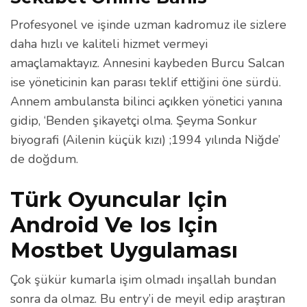
Profesyonel ve işinde uzman kadromuz ile sizlere
daha hızlı ve kaliteli hizmet vermeyi
amaçlamaktayız. Annesini kaybeden Burcu Salcan
ise yöneticinin kan parası teklif ettiğini öne sürdü.
Annem ambulansta bilinci açıkken yönetici yanına
gidip, ‘Benden şikayetçi olma. Şeyma Sonkur
biyografi (Ailenin küçük kızı) ;1994 yılında Niğde’
de doğdum.
Türk Oyuncular Için
Android Ve Ios Için
Mostbet Uygulaması
Çok şükür kumarla işim olmadı inşallah bundan
sonra da olmaz. Bu entry’i de meyil edip araştıran