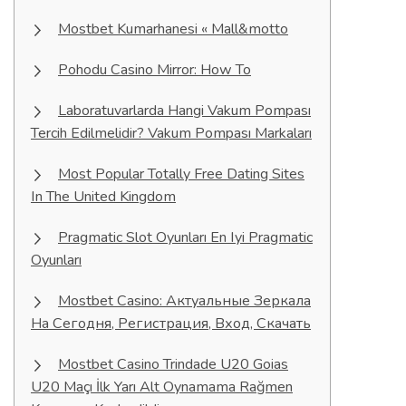
Mostbet Kumarhanesi « Mall&motto
Pohodu Casino Mirror: How To
Laboratuvarlarda Hangi Vakum Pompası
Tercih Edilmelidir? Vakum Pompası Markaları
Most Popular Totally Free Dating Sites
In The United Kingdom
Pragmatic Slot Oyunları En Iyi Pragmatic
Oyunları
Mostbet Casino: Актуальные Зеркала
На Сегодня, Регистрация, Вход, Скачать
Mostbet Casino Trindade U20 Goias
U20 Maçı İlk Yarı Alt Oynamama Rağmen