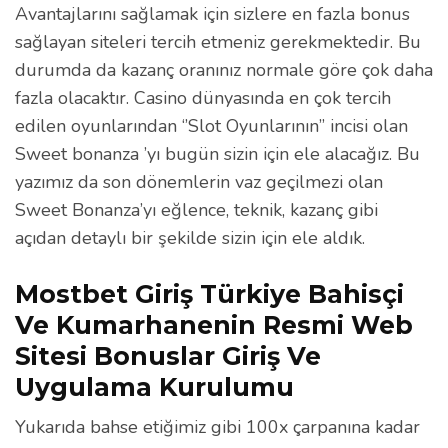
Avantajlarını sağlamak için sizlere en fazla bonus
sağlayan siteleri tercih etmeniz gerekmektedir. Bu
durumda da kazanç oranınız normale göre çok daha
fazla olacaktır. Casino dünyasında en çok tercih
edilen oyunlarından ‘’Slot Oyunlarının’’ incisi olan
Sweet bonanza ’yı bugün sizin için ele alacağız. Bu
yazımız da son dönemlerin vaz geçilmezi olan
Sweet Bonanza’yı eğlence, teknik, kazanç gibi
açıdan detaylı bir şekilde sizin için ele aldık.
Mostbet Giriş Türkiye Bahisçi
Ve Kumarhanenin Resmi Web
Sitesi Bonuslar Giriş Ve
Uygulama Kurulumu
Yukarıda bahse etiğimiz gibi 100x çarpanına kadar