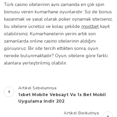
Türk casino sitelerinin aynı zamanda en çok spin
bonusu veren kumarhane oyunlarıdır. Siz de bonus
kazanmak ve yasal olarak poker oynamak isterseniz,
bu sitelere ücretsiz ve kolay şekilde
mostbet
kayıt
olabilirsiniz. Kumarhanelerin yerini artık son
zamanlarda online casino sitelerinin aldığını
görüyoruz. Bir site tercih ettikten sonra, oyun
nerede bulunmaktadır? Oyun, sitelere göre farklı
alanlara yerleştirilmiş olabilir.
Artikel Sebelumnya
Navigasi
1xbet Mobile Vebsayt Və 1x Bet Mobil
Artikel
Uygulama Indir 202
Artikel Berikutnya