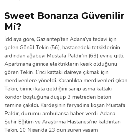
Sweet Bonanza Güvenilir
Mi?
İddiaya göre, Gaziantep’ten Adana’ya tedavi için
gelen Gönül Tekin (56), hastanedeki tetkiklerinin
ardından ağabeyi Mustafa Paldır’ın (63) evine gitti.
Apartmana girince elektriklerin kesik olduğunu
gören Tekin, 1’nci kattaki daireye çıkmak için
merdivenlere yöneldi. Karanlıkta merdivenleri çıkan
Tekin, birinci kata geldiğini sanıp asma kattaki
koridor boşluğuna düşüp 3 metreden beton
zemine çakıldı. Kardeşinin feryadına koşan Mustafa
Paldır, durumu ambulansa haber verdi. Adana
Şehir Eğitim ve Araştırma Hastanesi’ne kaldırılan
Tekin, 10 Nisan’da 23 gün süren yaşam