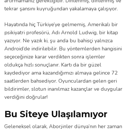
artırmamanız gerektiğidir. Dinlenmiş, dinlenmiş ve
tekrar şansını kuyruğundan yakalamaya çalışıyor.
Hayatında hiç Türkiye’ye gelmemiş, Amerikalı bir
psikiyatri profesörü, Adı Arnold Ludwig, bir kitap
yazıyor. Ne yazık ki, şu anda bu bahisçi yalnızca
Android’de indirilebilir. Bu yöntemlerden hangisini
seçeceğinize karar verdikten sonra işlemler
oldukça hızlı sonuçlanır. Kartı da bir güzel
kaydediyor ama kazandığımızı almaya gelince 72
saatlerden bahsediyor. Oyunculardan gelen geri
bildirimler, slotun inanılmaz kazançlar ve duygular
verdiğini doğrular!
Bu Siteye Ulaşılamıyor
Geleneksel olarak, Aborjinler dünya’nın her zaman