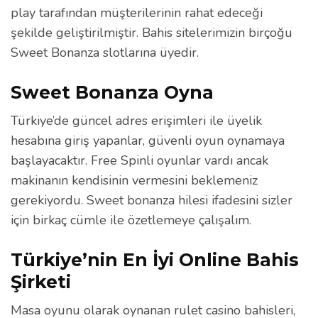
play tarafından müşterilerinin rahat edeceği
şekilde geliştirilmiştir. Bahis sitelerimizin birçoğu
Sweet Bonanza slotlarına üyedir.
Sweet Bonanza Oyna
Türkiye’de güncel adres erişimleri ile üyelik
hesabına giriş yapanlar, güvenli oyun oynamaya
başlayacaktır. Free Spinli oyunlar vardı ancak
makinanın kendisinin vermesini beklemeniz
gerekiyordu. Sweet bonanza hilesi ifadesini sizler
için birkaç cümle ile özetlemeye çalışalım.
Türkiye’nin En İyi Online Bahis
Şirketi
Masa oyunu olarak oynanan rulet casino bahisleri,