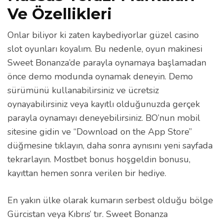
Ve Özellikleri
Onlar biliyor ki zaten kaybediyorlar güzel casino
slot oyunları koyalım. Bu nedenle, oyun makinesi
Sweet Bonanza’de parayla oynamaya başlamadan
önce demo modunda oynamak deneyin. Demo
sürümünü kullanabilirsiniz ve ücretsiz
oynayabilirsiniz veya kayıtlı olduğunuzda gerçek
parayla oynamayı deneyebilirsiniz. BO’nun mobil
sitesine gidin ve “Download on the App Store”
düğmesine tıklayın, daha sonra aynısını yeni sayfada
tekrarlayın. Mostbet bonus hoşgeldin bonusu,
kayıttan hemen sonra verilen bir hediye.
En yakın ülke olarak kumarın serbest olduğu bölge
Gürcistan veya Kıbrıs’ tır. Sweet Bonanza