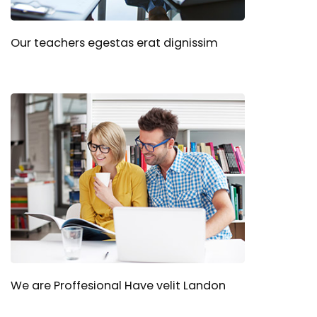
Our teachers egestas erat dignissim
We are Proffesional Have velit Landon