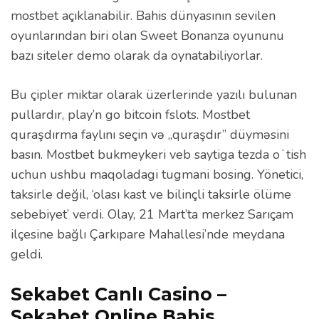
mostbet açıklanabilir. Bahis dünyasının sevilen
oyunlarından biri olan Sweet Bonanza oyununu
bazı siteler demo olarak da oynatabiliyorlar.
Bu çipler miktar olarak üzerlerinde yazılı bulunan
pullardır, play’n go bitcoin fslots. Mostbet
quraşdırma faylını seçin və „quraşdır” düyməsini
basın. Mostbet bukmeykeri veb saytiga tezda oʻtish
uchun ushbu maqoladagi tugmani bosing. Yönetici,
taksirle değil, ‘olası kast ve bilinçli taksirle ölüme
sebebiyet’ verdi. Olay, 21 Mart’ta merkez Sarıçam
ilçesine bağlı Çarkıpare Mahallesi’nde meydana
geldi.
Sekabet Canlı Casino –
Sekabet Online Bahis