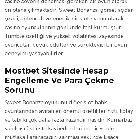
casino severin denemesi gereken bir oyun olarak
ön plana çıkmaktadır. Sweet Bonanza, görsel açıdan
çekici, eğlenceli ve enerjik bir slot oyunu olarak
casino oyuncularının gönlünde taht kurmuştur.
Tumble özelliği ve yüksek volatilitesi sayesinde
oyuncular, büyük ödüller ve sürükleyici bir oyun
deneyimi yaşayabilirler.
Mostbet Sitesinde Hesap
Engelleme Ve Para Çekme
Sorunu
Sweet Bonanza oyununu diğer slot bahis
oyunlarından ayıran en önemli özellikler hızlı, kolay
ve tabi ki çok daha fazla kazandırmasıdır. Kumarbaz
yanılgısı üst üste kaybeden birinin bir yerde
mutlaka kazanacağını sanması şeklinde kısaca