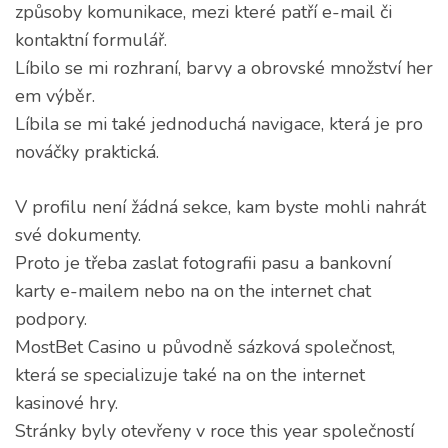
způsoby komunikace, mezi které patří e-mail či
kontaktní formulář.
Líbilo se mi rozhraní, barvy a obrovské množství her
em výběr.
Líbila se mi také jednoduchá navigace, která je pro
nováčky praktická.
V profilu není žádná sekce, kam byste mohli nahrát
své dokumenty.
Proto je třeba zaslat fotografii pasu a bankovní
karty e-mailem nebo na on the internet chat
podpory.
MostBet Casino u původně sázková společnost,
která se specializuje také na on the internet
kasinové hry.
Stránky byly otevřeny v roce this year společností