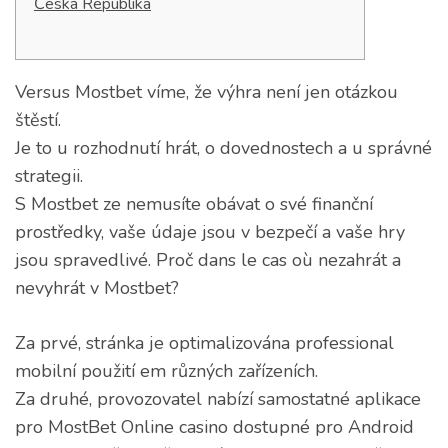
Česká Republika
Versus Mostbet víme, že výhra není jen otázkou
štěstí.
Je to u rozhodnutí hrát, o dovednostech a u správné
strategii.
S Mostbet ze nemusíte obávat o své finanční
prostředky, vaše údaje jsou v bezpečí a vaše hry
jsou spravedlivé. Proč dans le cas où nezahrát a
nevyhrát v Mostbet?
Za prvé, stránka je optimalizována professional
mobilní použití em různých zařízeních.
Za druhé, provozovatel nabízí samostatné aplikace
pro MostBet Online casino dostupné pro Android