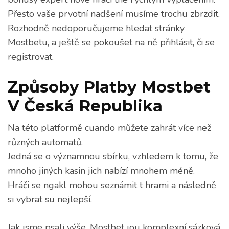
Přesto vaše prvotní nadšení musíme trochu zbrzdit.
Rozhodně nedoporučujeme hledat stránky
Mostbetu, a ještě se pokoušet na ně přihlásit, či se
registrovat.
Způsoby Platby Mostbet
V Česká Republika
Na této platformě cuando můžete zahrát více než
různých automatů.
Jedná se o významnou sbírku, vzhledem k tomu, že
mnoho jiných kasin jich nabízí mnohem méně.
Hráči se ngakl mohou seznámit t hrami a následně
si vybrat su nejlepší.
Jak jsme psali výše, Mostbet jou komplexní sázková