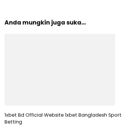
Anda mungkin juga suka...
1xbet Bd Official Website 1xbet Bangladesh Sport
Betting