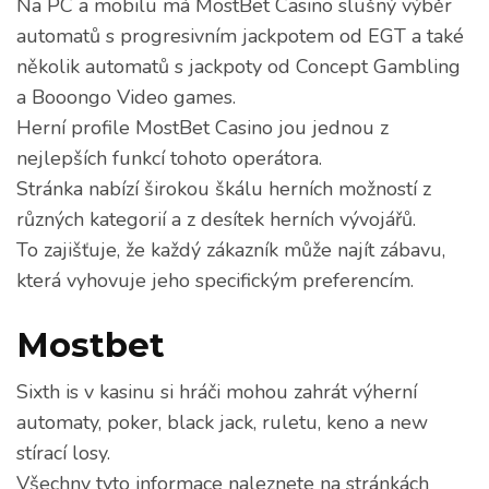
Na PC a mobilu má MostBet Casino slušný výběr
automatů s progresivním jackpotem od EGT a také
několik automatů s jackpoty od Concept Gambling
a Booongo Video games.
Herní profile MostBet Casino jou jednou z
nejlepších funkcí tohoto operátora.
Stránka nabízí širokou škálu herních možností z
různých kategorií a z desítek herních vývojářů.
To zajišťuje, že každý zákazník může najít zábavu,
která vyhovuje jeho specifickým preferencím.
Mostbet
Sixth is v kasinu si hráči mohou zahrát výherní
automaty, poker, black jack, ruletu, keno a new
stírací losy.
Všechny tyto informace naleznete na stránkách