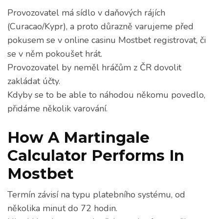
Provozovatel má sídlo v daňových rájích
(Curacao/Kypr), a proto důrazně varujeme před
pokusem se v online casinu Mostbet registrovat, či
se v něm pokoušet hrát.
Provozovatel by neměl hráčům z ČR dovolit
zakládat účty.
Kdyby se to be able to náhodou někomu povedlo,
přidáme několik varování.
How A Martingale
Calculator Performs In
Mostbet
Termín závisí na typu platebního systému, od
několika minut do 72 hodin.