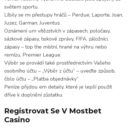
světem sportu.
Líbily se mi přestupy hráčů – Perdue, Laporte, Joan,
Juzez, Garman, Juventus.
Oznámení um vítězstvích v zápasech, poločasy,
sázkové zápasy, tiskové zprávy, FIFA, záložníci,
zápasy – top the místní, hrané na výhru nebo
remízu, Premier League.
Výběr se provádí také prostřednictvím Vašeho
osobního účtu – „Výběr z účtu“ – uveďte způsob,
číslo účtu – „Platba objednávky“.
Peníze přijdou em detaily, které je lepší použít
dříve k doplnění zůstatku.
Registrovat Se V Mostbet
Casino