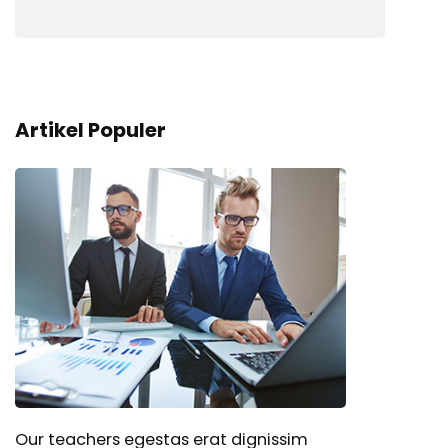
Artikel Populer
Our teachers egestas erat dignissim