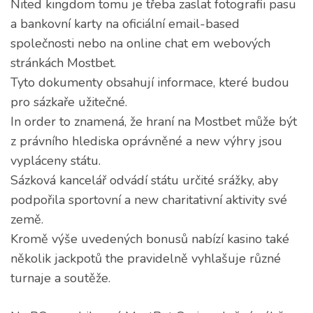
Nited kingdom tomu je třeba zaslat fotografii pasu
a bankovní karty na oficiální email-based
společnosti nebo na online chat em webových
stránkách Mostbet.
Tyto dokumenty obsahují informace, které budou
pro sázkaře užitečné.
In order to znamená, že hraní na Mostbet může být
z právního hlediska oprávněné a new výhry jsou
vypláceny státu.
Sázková kancelář odvádí státu určité srážky, aby
podpořila sportovní a new charitativní aktivity své
země.
Kromě výše uvedených bonusů nabízí kasino také
několik jackpotů the pravidelně vyhlašuje různé
turnaje a soutěže.