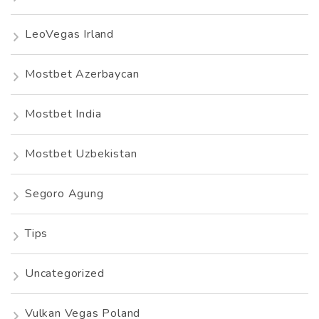
LeoVegas Irland
Mostbet Azerbaycan
Mostbet India
Mostbet Uzbekistan
Segoro Agung
Tips
Uncategorized
Vulkan Vegas Poland