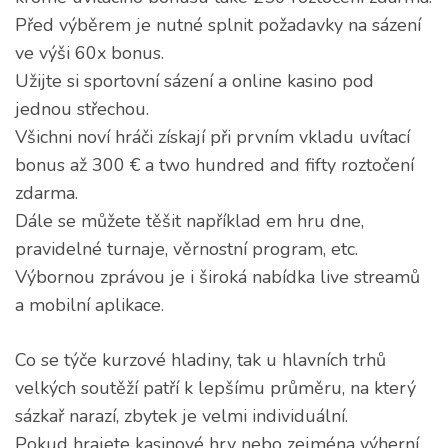
Před výběrem je nutné splnit požadavky na sázení
ve výši 60x bonus.
Užijte si sportovní sázení a online kasino pod
jednou střechou.
Všichni noví hráči získají při prvním vkladu uvítací
bonus až 300 € a two hundred and fifty roztočení
zdarma.
Dále se můžete těšit například em hru dne,
pravidelné turnaje, věrnostní program, etc.
Výbornou zprávou je i široká nabídka live streamů
a mobilní aplikace.
Co se týče kurzové hladiny, tak u hlavních trhů
velkých soutěží patří k lepšímu průměru, na který
sázkař narazí, zbytek je velmi individuální.
Pokud hrajete kasinové hry nebo zejména výherní