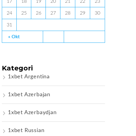
17
18
19
20
21
22
23
24
25
26
27
28
29
30
31
« Okt
Kategori
1xbet Argentina
1xbet Azerbajan
1xbet Azerbaydjan
1xbet Russian