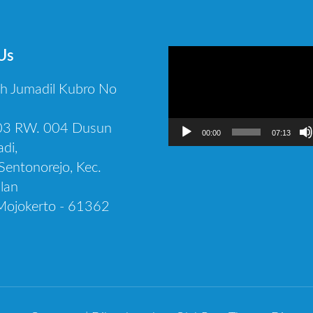
Us
Pemutar
Video
yeh Jumadil Kubro No
03 RW. 004 Dusun
00:00
07:13
di,
Sentonorejo, Kec.
lan
Mojokerto - 61362