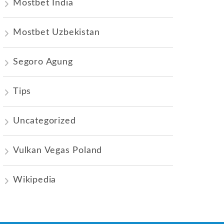
Mostbet India
Mostbet Uzbekistan
Segoro Agung
Tips
Uncategorized
Vulkan Vegas Poland
Wikipedia